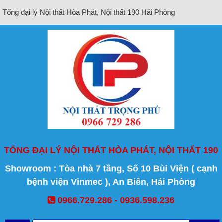
Tổng đại lý Nội thất Hòa Phát, Nội thất 190 Hải Phòng
TỔNG ĐẠI LÝ NỘI THẤT HÒA PHÁT, NỘI THẤT 190
Showroom : Tòa nhà 7 tầng, Số 10 Bùi Viện ( cạnh
bệnh viện Vinmec ), An Biên, Hải Phòng
0966.729.286 - 0936.598.236