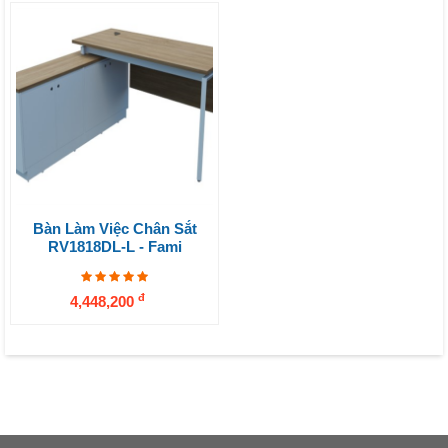
Bàn Làm Việc Chân Sắt
RV1818DL-L - Fami
đ
4,448,200