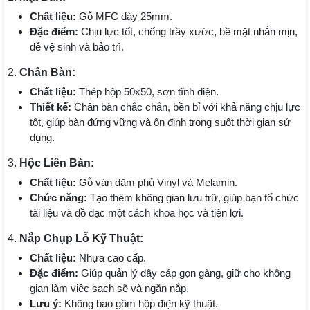
Chất liệu:
Gỗ MFC dày 25mm.
Đặc điểm:
Chịu lực tốt, chống trầy xước, bề mặt nhẵn mịn,
dễ vệ sinh và bảo trì.
2.
Chân Bàn:
Chất liệu:
Thép hộp 50x50, sơn tĩnh điện.
Thiết kế:
Chân bàn chắc chắn, bền bỉ với khả năng chịu lực
tốt, giúp bàn đứng vững và ổn định trong suốt thời gian sử
dụng.
3.
Hộc Liên Bàn:
Chất liệu:
Gỗ ván dăm phủ Vinyl và Melamin.
Chức năng:
Tạo thêm không gian lưu trữ, giúp bạn tổ chức
tài liệu và đồ đạc một cách khoa học và tiện lợi.
4.
Nắp Chụp Lỗ Kỹ Thuật:
Chất liệu:
Nhựa cao cấp.
Đặc điểm:
Giúp quản lý dây cáp gọn gàng, giữ cho không
gian làm việc sạch sẽ và ngăn nắp.
Lưu ý:
Không bao gồm hộp điện kỹ thuật.