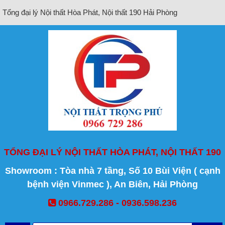
Tổng đại lý Nội thất Hòa Phát, Nội thất 190 Hải Phòng
TỔNG ĐẠI LÝ NỘI THẤT HÒA PHÁT, NỘI THẤT 190
Showroom : Tòa nhà 7 tầng, Số 10 Bùi Viện ( cạnh
bệnh viện Vinmec ), An Biên, Hải Phòng
0966.729.286 - 0936.598.236