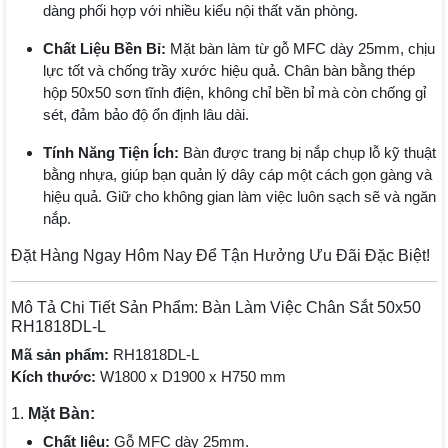
dàng phối hợp với nhiều kiểu nội thất văn phòng.
Chất Liệu Bền Bỉ:
Mặt bàn làm từ gỗ MFC dày 25mm, chịu
lực tốt và chống trầy xước hiệu quả. Chân bàn bằng thép
hộp 50x50 sơn tĩnh điện, không chỉ bền bỉ mà còn chống gỉ
sét, đảm bảo độ ổn định lâu dài.
Tính Năng Tiện Ích:
Bàn được trang bị nắp chụp lỗ kỹ thuật
bằng nhựa, giúp bạn quản lý dây cáp một cách gọn gàng và
hiệu quả. Giữ cho không gian làm việc luôn sạch sẽ và ngăn
nắp.
Đặt Hàng Ngay Hôm Nay Để Tận Hưởng Ưu Đãi Đặc Biệt!
Mô Tả Chi Tiết Sản Phẩm: Bàn Làm Việc Chân Sắt 50x50
RH1818DL-L
Mã sản phẩm:
RH1818DL-L
Kích thước:
W1800 x D1900 x H750 mm
1.
Mặt Bàn:
Chất liệu:
Gỗ MFC dày 25mm.