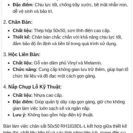
Đặc điểm:
Chịu lực tốt, chống trầy xước, bề mặt nhẵn mịn,
dễ vệ sinh và bảo trì.
2.
Chân Bàn:
Chất liệu:
Thép hộp 50x50, sơn tĩnh điện cao cấp.
Thiết kế:
Chân bàn chắc chắn với khả năng chịu lực tốt,
đảm bảo độ ổn định và bền bỉ trong quá trình sử dụng.
3.
Hộc Liên Bàn:
Chất liệu:
Gỗ ván dăm phủ Vinyl và Melamin.
Chức năng:
Cung cấp không gian lưu trữ thêm, giúp bạn tổ
chức tài liệu và đồ đạc một cách gọn gàng.
4.
Nắp Chụp Lỗ Kỹ Thuật:
Chất liệu:
Nhựa cao cấp.
Đặc điểm:
Giúp quản lý dây cáp gọn gàng, giữ cho không
gian làm việc luôn sạch sẽ và ngăn nắp.
Lưu ý:
Không bao gồm hộp điện kỹ thuật.
Bàn làm việc chân sắt 50x50 RH1818DL-L kết hợp giữa thiết kế
hiện đại, chất liệu bền bỉ và các tính năng tiện ích, mang đến sự