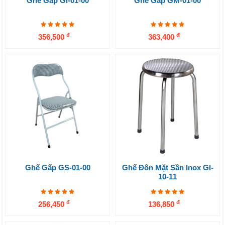
Ghế Gấp GI-01-00
Ghế Gấp GM-01-00
đ
đ
356,500
363,400
Ghế Gấp GS-01-00
Ghế Đôn Mặt Sần Inox GI-
10-11
đ
đ
256,450
136,850