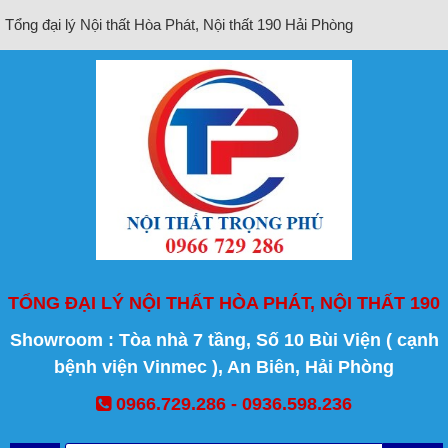
Tổng đại lý Nội thất Hòa Phát, Nội thất 190 Hải Phòng
TỔNG ĐẠI LÝ NỘI THẤT HÒA PHÁT, NỘI THẤT 190
Showroom : Tòa nhà 7 tầng, Số 10 Bùi Viện ( cạnh
bệnh viện Vinmec ), An Biên, Hải Phòng
0966.729.286 - 0936.598.236