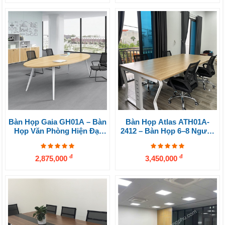
Bàn Họp Gaia GH01A – Bàn
Bàn Họp Atlas ATH01A-
Họp Văn Phòng Hiện Đại
2412 – Bàn Họp 6–8 Người
Kích Thước 120x240cm
240x120cm Hiện Đại, Bền
Đẹp
đ
đ
2,875,000
3,450,000