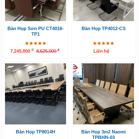
Bàn Họp Sơn PU CT4016-
Bàn Họp TP4012-CS
TP1
đ
đ
7,245,000
8,625,000
Liên hệ
Bàn Họp TP8014H
Bàn Họp 3m2 Naomi
TPBHN-03