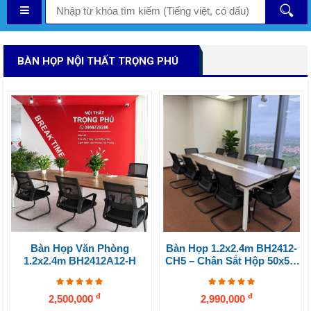
BÀN HỌP NỘI THẤT TRỌNG PHÚ
Bàn Họp Văn Phòng
Bàn Họp 1.2x2.4m BH2412-
1.2x2.4m BH2412A12-H
CH5 – Chân Sắt Hộp 50x50,
Mặt Melamine 25mm
đ
đ
2,500,000
2,990,000