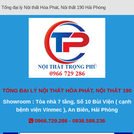
Tổng đại lý Nội thất Hòa Phát, Nội thất 190 Hải Phòng
TỔNG ĐẠI LÝ NỘI THẤT HÒA PHÁT, NỘI THẤT 190
Showroom : Tòa nhà 7 tầng, Số 10 Bùi Viện ( cạnh
bệnh viện Vinmec ), An Biên, Hải Phòng
0966.729.286 - 0936.598.236