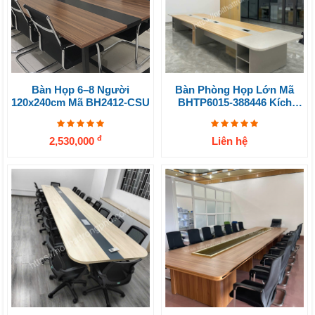
Bàn Họp 6–8 Người
Bàn Phòng Họp Lớn Mã
120x240cm Mã BH2412-CSU
BHTP6015-388446 Kích
Thước 1.5x6m
đ
2,530,000
Liên hệ