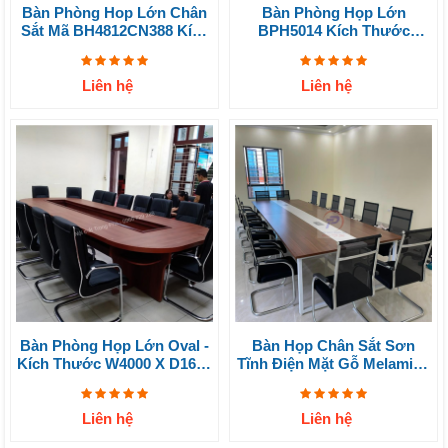
Bàn Phòng Hop Lớn Chân
Bàn Phòng Họp Lớn
Sắt Mã BH4812CN388 Kích
BPH5014 Kích Thước
Thước 1.2x4.8m
1.4x5m
Liên hệ
Liên hệ
Bàn Phòng Họp Lớn Oval -
Bàn Họp Chân Sắt Sơn
Kích Thước W4000 X D1600
Tĩnh Điện Mặt Gỗ Melamine
X H750 Mm
Dài 4.8m Dùng Cho Phòng
Họp Lớn ( Có Thể Đặt Kích
Thước Và Màu Sắc Theo
Liên hệ
Liên hệ
Yêu Cầu)