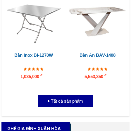
Bàn Inox BI-1270W
Bàn Ăn BAV-1408
đ
đ
1,035,000
5,553,350
Tất cả sản phẩm
GHẾ GIA ĐÌNH XUÂN HÒA