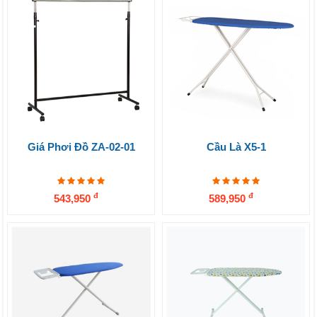
Giá Phơi Đồ ZA-02-01
Cầu Là X5-1
đ
đ
543,950
589,950