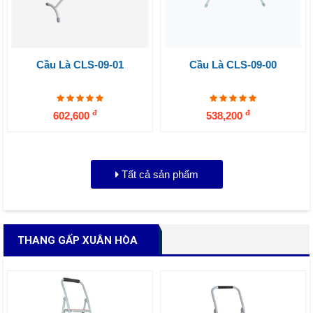
Cầu Là CLS-09-01
Cầu Là CLS-09-00
đ
đ
602,600
538,200
Tất cả sản phẩm
THANG GẤP XUÂN HÒA