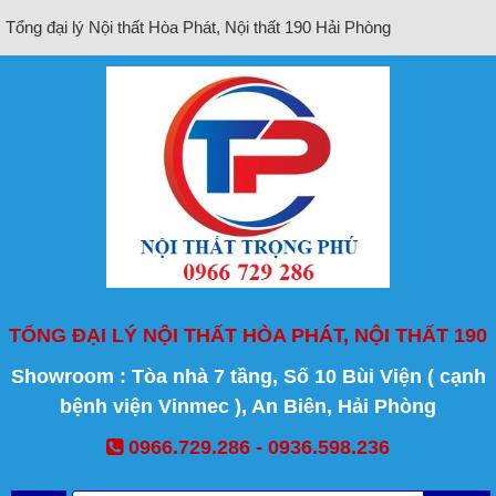
Tổng đại lý Nội thất Hòa Phát, Nội thất 190 Hải Phòng
TỔNG ĐẠI LÝ NỘI THẤT HÒA PHÁT, NỘI THẤT 190
Showroom : Tòa nhà 7 tầng, Số 10 Bùi Viện ( cạnh
bệnh viện Vinmec ), An Biên, Hải Phòng
0966.729.286 - 0936.598.236