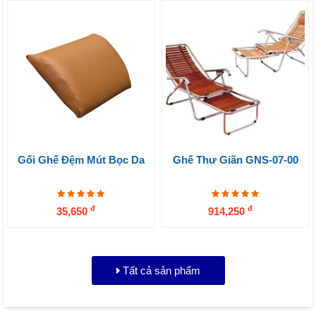
Gối Ghế Đệm Mút Bọc Da
Ghế Thư Giãn GNS-07-00
đ
đ
35,650
914,250
Tất cả sản phẩm