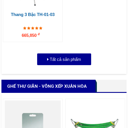
Thang 3 Bậc TH-01-03
đ
665,850
Tất cả sản phẩm
GHẾ THƯ GIÃN - VÕNG XẾP XUÂN HÒA