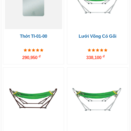
Thớt TI-01-00
Lưới Võng Có Gối
đ
đ
290,950
338,100