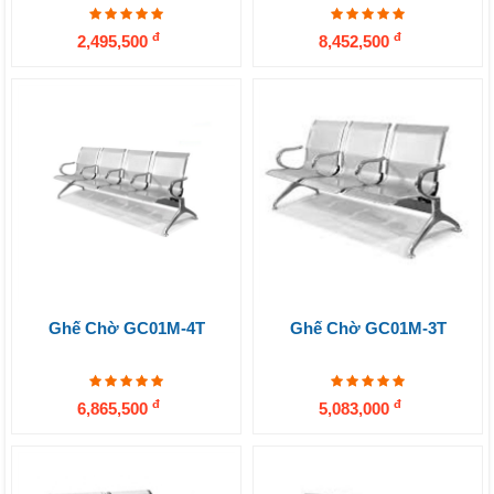
đ
đ
2,495,500
8,452,500
Ghế Chờ GC01M-4T
Ghế Chờ GC01M-3T
đ
đ
6,865,500
5,083,000