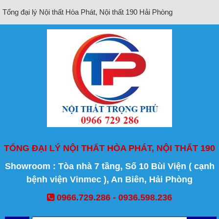
Tổng đại lý Nội thất Hòa Phát, Nội thất 190 Hải Phòng
TỔNG ĐẠI LÝ NỘI THẤT HÒA PHÁT, NỘI THẤT 190
Showroom : Tòa nhà 7 tầng, Số 10 Bùi Viện ( cạnh
bệnh viện Vinmec ), An Biên, Hải Phòng
0966.729.286 - 0936.598.236