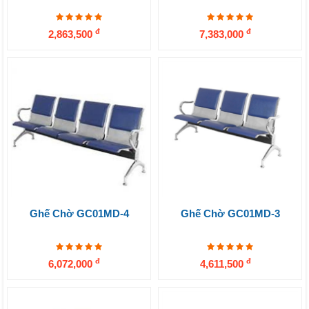
đ
đ
2,863,500
7,383,000
Ghế Chờ GC01MD-4
Ghế Chờ GC01MD-3
đ
đ
6,072,000
4,611,500