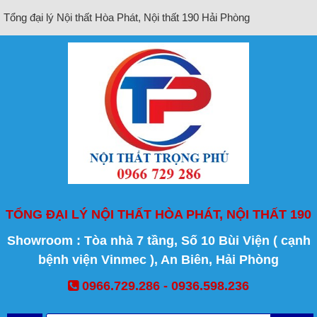
Tổng đại lý Nội thất Hòa Phát, Nội thất 190 Hải Phòng
TỔNG ĐẠI LÝ NỘI THẤT HÒA PHÁT, NỘI THẤT 190
Showroom : Tòa nhà 7 tầng, Số 10 Bùi Viện ( cạnh
bệnh viện Vinmec ), An Biên, Hải Phòng
0966.729.286 - 0936.598.236