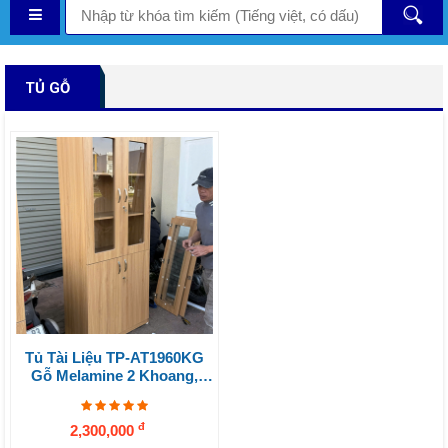
TỦ GỖ
Tủ Tài Liệu TP-AT1960KG
Gỗ Melamine 2 Khoang,
Trên Kính Dưới Gỗ
800x400x1960mm
đ
2,300,000