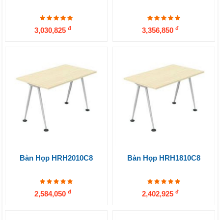
đ
đ
3,030,825
3,356,850
Bàn Họp HRH2010C8
Bàn Họp HRH1810C8
đ
đ
2,584,050
2,402,925