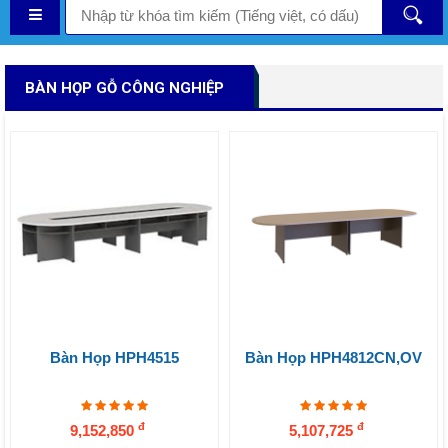
BÀN HỌP GỖ CÔNG NGHIỆP
Bàn Họp HPH4515
Bàn Họp HPH4812CN,OV
đ
đ
9,152,850
5,107,725