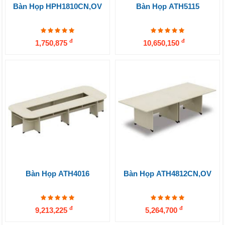
Bàn Họp HPH1810CN,OV
Bàn Họp ATH5115
đ
đ
1,750,875
10,650,150
Bàn Họp ATH4016
Bàn Họp ATH4812CN,OV
đ
đ
9,213,225
5,264,700