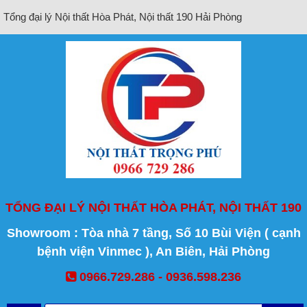
Tổng đại lý Nội thất Hòa Phát, Nội thất 190 Hải Phòng
TỔNG ĐẠI LÝ NỘI THẤT HÒA PHÁT, NỘI THẤT 190
Showroom : Tòa nhà 7 tầng, Số 10 Bùi Viện ( cạnh
bệnh viện Vinmec ), An Biên, Hải Phòng
0966.729.286 - 0936.598.236