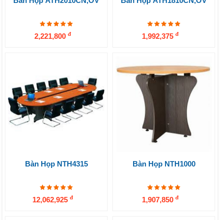
Bàn Họp ATH2010CN,OV
Bàn Họp ATH1810CN,OV
đ
đ
2,221,800
1,992,375
Bàn Họp NTH4315
Bàn Họp NTH1000
đ
đ
12,062,925
1,907,850