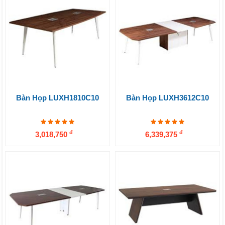
Bàn Họp LUXH1810C10
Bàn Họp LUXH3612C10
đ
đ
3,018,750
6,339,375