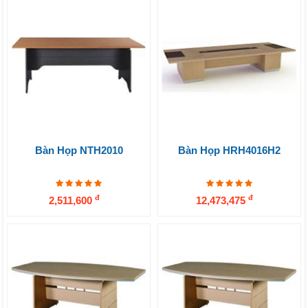
Bàn Họp NTH2010
Bàn Họp HRH4016H2
đ
đ
2,511,600
12,473,475