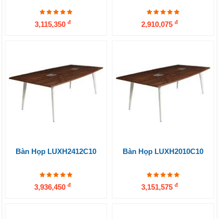
đ
đ
3,115,350
2,910,075
Bàn Họp LUXH2412C10
Bàn Họp LUXH2010C10
đ
đ
3,936,450
3,151,575