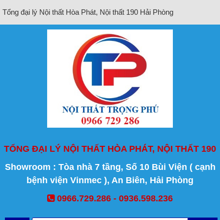
Tổng đại lý Nội thất Hòa Phát, Nội thất 190 Hải Phòng
TỔNG ĐẠI LÝ NỘI THẤT HÒA PHÁT, NỘI THẤT 190
Showroom : Tòa nhà 7 tầng, Số 10 Bùi Viện ( cạnh
bệnh viện Vinmec ), An Biên, Hải Phòng
0966.729.286 - 0936.598.236