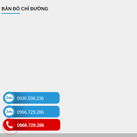
BẢN ĐỒ CHỈ ĐƯỜNG
0936.598.236
0966.729.286
0966.729.286