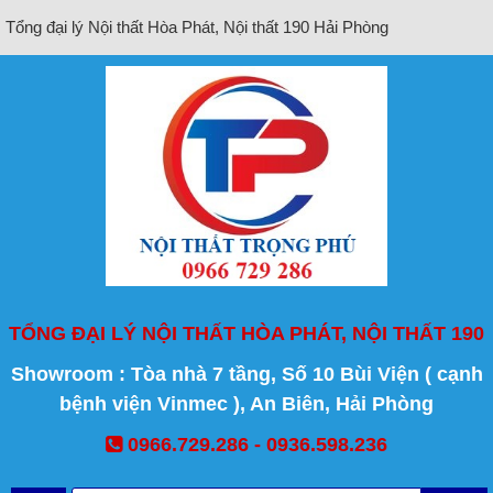
Tổng đại lý Nội thất Hòa Phát, Nội thất 190 Hải Phòng
TỔNG ĐẠI LÝ NỘI THẤT HÒA PHÁT, NỘI THẤT 190
Showroom : Tòa nhà 7 tầng, Số 10 Bùi Viện ( cạnh
bệnh viện Vinmec ), An Biên, Hải Phòng
0966.729.286 - 0936.598.236