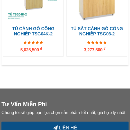
TỦ CÁNH GỖ CÔNG
TỦ SẮT CÁNH GỖ CÔNG
NGHIỆP TSG04K-2
NGHIỆP TSG03-2
đ
đ
5,025,500
3,277,500
Tư Vấn Miễn Phí
Chúng tôi sẽ giúp bạn lựa chọn sản phẩm tốt nhất, giá hợp lý nhất
LIÊN HỆ