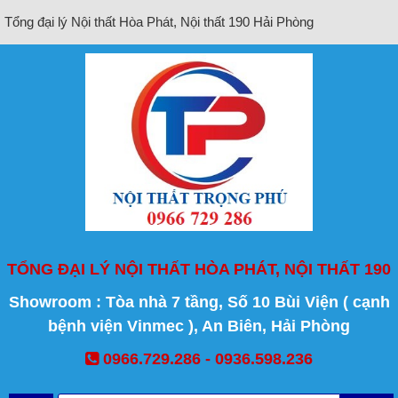
Tổng đại lý Nội thất Hòa Phát, Nội thất 190 Hải Phòng
TỔNG ĐẠI LÝ NỘI THẤT HÒA PHÁT, NỘI THẤT 190
Showroom : Tòa nhà 7 tầng, Số 10 Bùi Viện ( cạnh
bệnh viện Vinmec ), An Biên, Hải Phòng
0966.729.286 - 0936.598.236