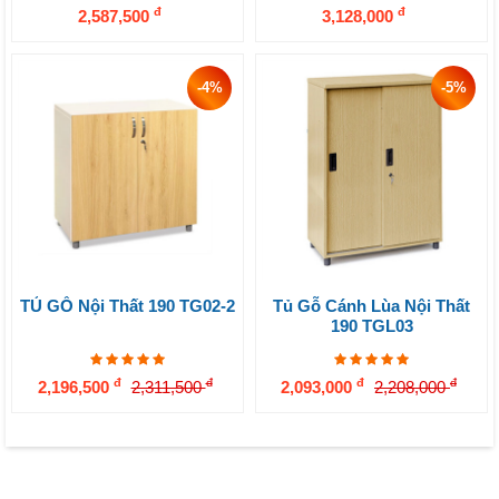
đ
đ
2,587,500
3,128,000
-4%
-5%
TỦ GỖ Nội Thất 190 TG02-2
Tủ Gỗ Cánh Lùa Nội Thất
190 TGL03
đ
đ
đ
đ
2,196,500
2,311,500
2,093,000
2,208,000