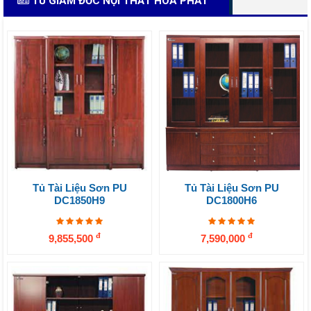
TỦ GIÁM ĐỐC NỘI THẤT HÒA PHÁT
Tủ Tài Liệu Sơn PU
Tủ Tài Liệu Sơn PU
DC1850H9
DC1800H6
đ
đ
9,855,500
7,590,000