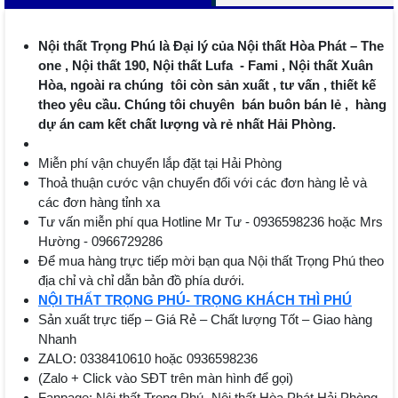
Nội thất Trọng Phú là Đại lý của Nội thất Hòa Phát – The
one , Nội thất 190, Nội thất Lufa - Fami , Nội thất Xuân
Hòa, ngoài ra chúng tôi còn sản xuất , tư vấn , thiết kế
theo yêu cầu. Chúng tôi chuyên bán buôn bán lẻ , hàng
dự án cam kết chất lượng và rẻ nhất Hải Phòng.
Miễn phí vận chuyển lắp đặt tại Hải Phòng
Thoả thuận cước vận chuyển đối với các đơn hàng lẻ và
các đơn hàng tỉnh xa
Tư vấn miễn phí qua Hotline Mr Tư - 0936598236 hoặc Mrs
Hường - 0966729286
Để mua hàng trực tiếp mời bạn qua Nội thất Trọng Phú theo
địa chỉ và chỉ dẫn bản đồ phía dưới.
NỘI THẤT TRỌNG PHÚ- TRỌNG KHÁCH THÌ PHÚ
Sản xuất trực tiếp – Giá Rẻ – Chất lượng Tốt – Giao hàng
Nhanh
ZALO: 0338410610 hoặc 0936598236
(Zalo + Click vào SĐT trên màn hình để gọi)
Fanpage: Nội thất Trọng Phú- Nội thất Hòa Phát Hải Phòng