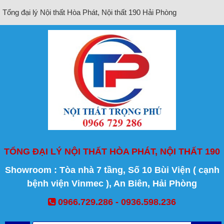
Tổng đại lý Nội thất Hòa Phát, Nội thất 190 Hải Phòng
TỔNG ĐẠI LÝ NỘI THẤT HÒA PHÁT, NỘI THẤT 190
Showroom : Tòa nhà 7 tầng, Số 10 Bùi Viện ( cạnh
bệnh viện Vinmec ), An Biên, Hải Phòng
0966.729.286 - 0936.598.236