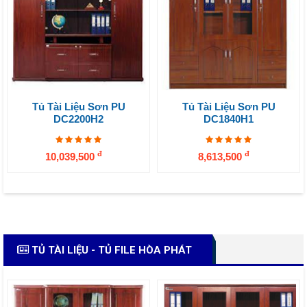
Tủ Tài Liệu Sơn PU
Tủ Tài Liệu Sơn PU
DC2200H2
DC1840H1
đ
đ
10,039,500
8,613,500
TỦ TÀI LIỆU - TỦ FILE HÒA PHÁT