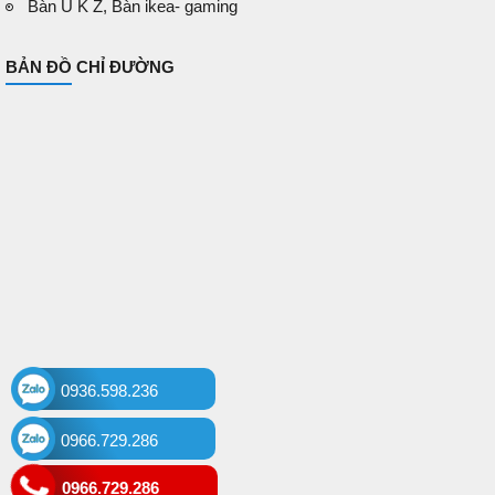
Bàn U K Z, Bàn ikea- gaming
BẢN ĐỒ CHỈ ĐƯỜNG
0936.598.236
0966.729.286
0966.729.286