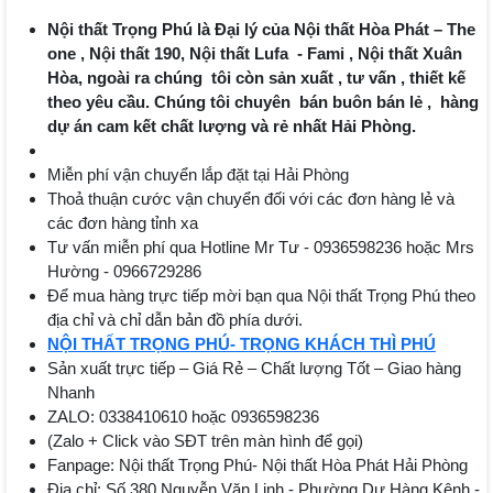
Nội thất Trọng Phú là Đại lý của Nội thất Hòa Phát – The
one , Nội thất 190, Nội thất Lufa - Fami , Nội thất Xuân
Hòa, ngoài ra chúng tôi còn sản xuất , tư vấn , thiết kế
theo yêu cầu. Chúng tôi chuyên bán buôn bán lẻ , hàng
dự án cam kết chất lượng và rẻ nhất Hải Phòng.
Miễn phí vận chuyển lắp đặt tại Hải Phòng
Thoả thuận cước vận chuyển đối với các đơn hàng lẻ và
các đơn hàng tỉnh xa
Tư vấn miễn phí qua Hotline Mr Tư - 0936598236 hoặc Mrs
Hường - 0966729286
Để mua hàng trực tiếp mời bạn qua Nội thất Trọng Phú theo
địa chỉ và chỉ dẫn bản đồ phía dưới.
NỘI THẤT TRỌNG PHÚ- TRỌNG KHÁCH THÌ PHÚ
Sản xuất trực tiếp – Giá Rẻ – Chất lượng Tốt – Giao hàng
Nhanh
ZALO: 0338410610 hoặc 0936598236
(Zalo + Click vào SĐT trên màn hình để gọi)
Fanpage: Nội thất Trọng Phú- Nội thất Hòa Phát Hải Phòng
Địa chỉ: Số 380 Nguyễn Văn Linh - Phường Dư Hàng Kênh -