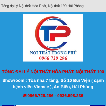
Tổng đại lý Nội thất Hòa Phát, Nội thất 190 Hải Phòng
TỔNG ĐẠI LÝ NỘI THẤT HÒA PHÁT, NỘI THẤT 190
Showroom : Tòa nhà 7 tầng, Số 10 Bùi Viện ( cạnh
bệnh viện Vinmec ), An Biên, Hải Phòng
0966.729.286 - 0936.598.236