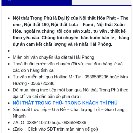
Nội thất Trọng Phú là Đại lý của Nội thất Hòa Phát – The
one , Nội thất 190, Nội thất Lufa - Fami , Nội thất Xuân
Hòa, ngoài ra chúng tôi còn sản xuất , tư vấn , thiết kế
theo yêu cầu. Chúng tôi chuyên bán buôn bán lẻ , hàng
dự án cam kết chất lượng và rẻ nhất Hải Phòng.
Miễn phí vận chuyển lắp đặt tại Hải Phòng
Thoả thuận cước vận chuyển đối với các đơn hàng lẻ và
các đơn hàng tỉnh xa
Tư vấn miễn phí qua Hotline Mr Tư - 0936598236 hoặc Mrs
Hường - 0966729286
Để mua hàng trực tiếp mời bạn qua Nội thất Trọng Phú theo
địa chỉ và chỉ dẫn bản đồ phía dưới.
NỘI THẤT TRỌNG PHÚ- TRỌNG KHÁCH THÌ PHÚ
Sản xuất trực tiếp – Giá Rẻ – Chất lượng Tốt – Giao hàng
Nhanh
ZALO: 0338410610 hoặc 0936598236
(Zalo + Click vào SĐT trên màn hình để gọi)