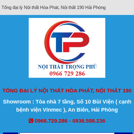
Tổng đại lý Nội thất Hòa Phát, Nội thất 190 Hải Phòng
TỔNG ĐẠI LÝ NỘI THẤT HÒA PHÁT, NỘI THẤT 190
Showroom : Tòa nhà 7 tầng, Số 10 Bùi Viện ( cạnh
bệnh viện Vinmec ), An Biên, Hải Phòng
0966.729.286 - 0936.598.236