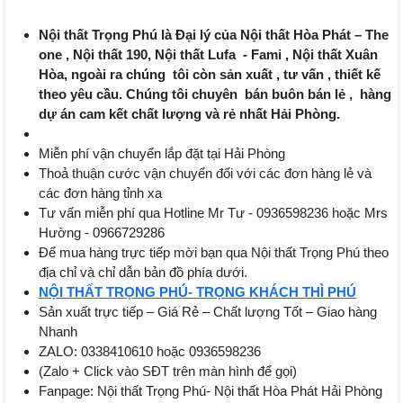
Nội thất Trọng Phú là Đại lý của Nội thất Hòa Phát – The
one , Nội thất 190, Nội thất Lufa - Fami , Nội thất Xuân
Hòa, ngoài ra chúng tôi còn sản xuất , tư vấn , thiết kế
theo yêu cầu. Chúng tôi chuyên bán buôn bán lẻ , hàng
dự án cam kết chất lượng và rẻ nhất Hải Phòng.
Miễn phí vận chuyển lắp đặt tại Hải Phòng
Thoả thuận cước vận chuyển đối với các đơn hàng lẻ và
các đơn hàng tỉnh xa
Tư vấn miễn phí qua Hotline Mr Tư - 0936598236 hoặc Mrs
Hường - 0966729286
Để mua hàng trực tiếp mời bạn qua Nội thất Trọng Phú theo
địa chỉ và chỉ dẫn bản đồ phía dưới.
NỘI THẤT TRỌNG PHÚ- TRỌNG KHÁCH THÌ PHÚ
Sản xuất trực tiếp – Giá Rẻ – Chất lượng Tốt – Giao hàng
Nhanh
ZALO: 0338410610 hoặc 0936598236
(Zalo + Click vào SĐT trên màn hình để gọi)
Fanpage: Nội thất Trọng Phú- Nội thất Hòa Phát Hải Phòng