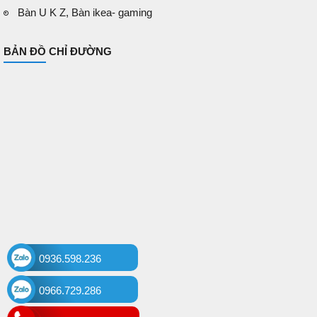
Bàn U K Z, Bàn ikea- gaming
BẢN ĐỒ CHỈ ĐƯỜNG
0936.598.236
0966.729.286