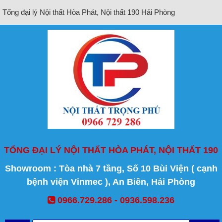
Tổng đại lý Nội thất Hòa Phát, Nội thất 190 Hải Phòng
TỔNG ĐẠI LÝ NỘI THẤT HÒA PHÁT, NỘI THẤT 190
Showroom : Tòa nhà 7 tầng, Số 10 Bùi Viện ( cạnh
bệnh viện Vinmec ), An Biên, Hải Phòng
0966.729.286 - 0936.598.236