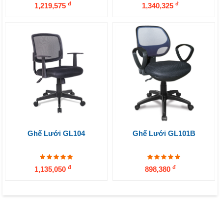
đ
đ
1,219,575
1,340,325
Ghế Lưới GL104
Ghế Lưới GL101B
đ
đ
1,135,050
898,380