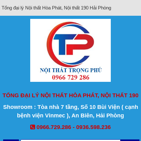
Tổng đại lý Nội thất Hòa Phát, Nội thất 190 Hải Phòng
TỔNG ĐẠI LÝ NỘI THẤT HÒA PHÁT, NỘI THẤT 190
Showroom : Tòa nhà 7 tầng, Số 10 Bùi Viện ( cạnh
bệnh viện Vinmec ), An Biên, Hải Phòng
0966.729.286 - 0936.598.236