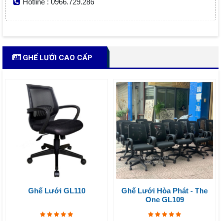
Hotline : 0966.729.286
GHẾ LƯỚI CAO CẤP
Ghế Lưới GL110
Ghế Lưới Hòa Phát - The
One GL109