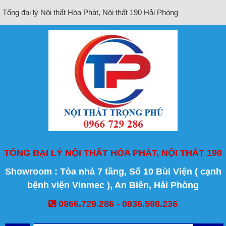
Tổng đại lý Nội thất Hòa Phát, Nội thất 190 Hải Phòng
TỔNG ĐẠI LÝ NỘI THẤT HÒA PHÁT, NỘI THẤT 190
Showroom : Tòa nhà 7 tầng, Số 10 Bùi Viện ( cạnh
bệnh viện Vinmec ), An Biên, Hải Phòng
0966.729.286 - 0936.598.236