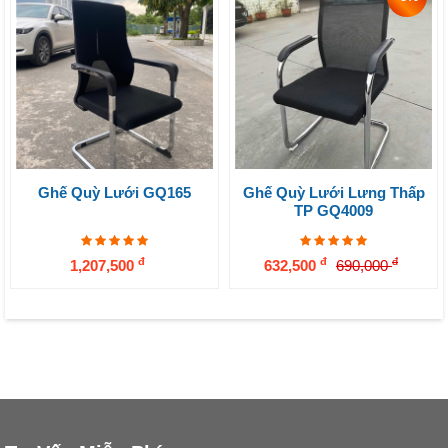
Ghế Quỳ Lưới GQ165
Ghế Quỳ Lưới Lưng Thấp
TP GQ4009
đ
đ
đ
1,207,500
632,500
690,000