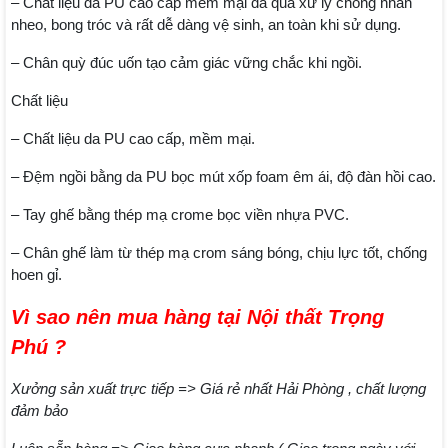
– Chất liệu da PU cao cấp mềm mại đã qua xử lý chống nhăn
nheo, bong tróc và rất dễ dàng vệ sinh, an toàn khi sử dụng.
– Chân quỳ đúc uốn tạo cảm giác vững chắc khi ngồi.
Chất liệu
– Chất liệu da PU cao cấp, mềm mại.
– Đệm ngồi bằng da PU bọc mút xốp foam êm ái, độ đàn hồi cao.
– Tay ghế bằng thép mạ crome bọc viền nhựa PVC.
– Chân ghế làm từ thép mạ crom sáng bóng, chịu lực tốt, chống
hoen gỉ.
Vì sao nên mua hàng tại Nội thất Trọng
Phú ?
Xưởng sản xuất trực tiếp => Giá rẻ nhất Hải Phòng , chất lượng
đảm bảo