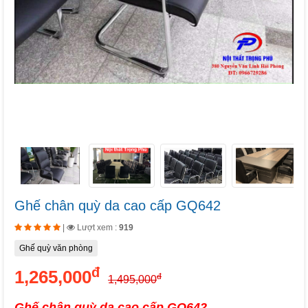
Ghế chân quỳ da cao cấp GQ642
|
Lượt xem :
919
Ghế quỳ văn phòng
đ
1,265,000
đ
1,495,000
Ghế chân quỳ da cao cấp GQ642