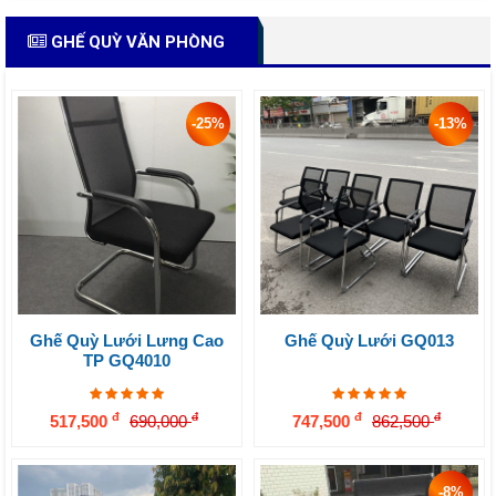
GHẾ QUỲ VĂN PHÒNG
-25%
-13%
Ghế Quỳ Lưới Lưng Cao
Ghế Quỳ Lưới GQ013
TP GQ4010
đ
đ
đ
đ
517,500
690,000
747,500
862,500
-8%