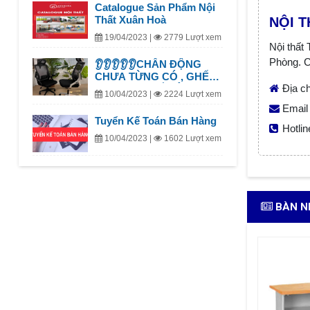
Catalogue Sản Phẩm Nội
Thất Xuân Hoà
NỘI 
19/04/2023 |
2779 Lượt xem
Nội thất
Phòng. C
👂👂👂👂👂CHẤN ĐỘNG
CHƯA TỪNG CÓ , GHẾ
Địa ch
GAMING-GHẾ CÔNG
10/04/2023 |
2224 Lượt xem
THÁI HỌC DỌN SẠCH
Email 
KHO KHÔNG LO VỀ GIÁ .
Tuyển Kế Toán Bán Hàng
#XANH_18_CÀNH ,
Hotlin
#NÂU_CHỈ_11_CÀNH
10/04/2023 |
1602 Lượt xem
BÀN N