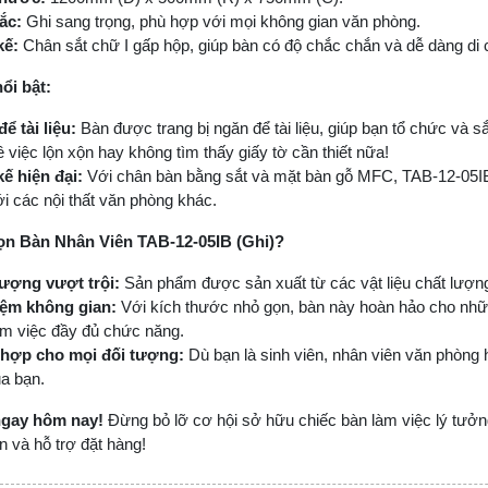
ắc:
Ghi sang trọng, phù hợp với mọi không gian văn phòng.
kế:
Chân sắt chữ I gấp hộp, giúp bàn có độ chắc chắn và dễ dàng di
ổi bật:
ể tài liệu:
Bàn được trang bị ngăn để tài liệu, giúp bạn tổ chức và s
ề việc lộn xộn hay không tìm thấy giấy tờ cần thiết nữa!
kế hiện đại:
Với chân bàn bằng sắt và mặt bàn gỗ MFC, TAB-12-05IB 
i các nội thất văn phòng khác.
ọn Bàn Nhân Viên TAB-12-05IB (Ghi)?
lượng vượt trội:
Sản phẩm được sản xuất từ các vật liệu chất lượng
iệm không gian:
Với kích thước nhỏ gọn, bàn này hoàn hảo cho nhữ
àm việc đầy đủ chức năng.
 hợp cho mọi đối tượng:
Dù bạn là sinh viên, nhân viên văn phòng 
a bạn.
ngay hôm nay!
Đừng bỏ lỡ cơ hội sở hữu chiếc bàn làm việc lý tưởn
 và hỗ trợ đặt hàng!