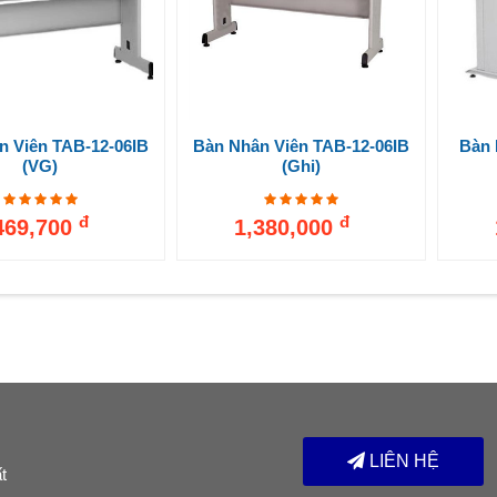
n Viên TAB-12-06IB
Bàn Nhân Viên TAB-12-06IB
Bàn 
(VG)
(ghi)
đ
đ
469,700
1,380,000
LIÊN HỆ
t