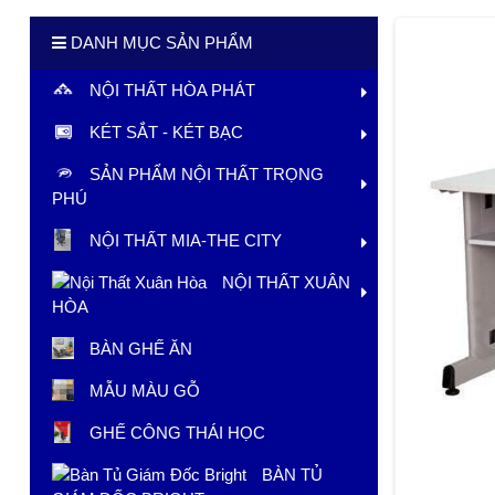
DANH MỤC SẢN PHẨM
NỘI THẤT HÒA PHÁT
KÉT SẮT - KÉT BẠC
SẢN PHẨM NỘI THẤT TRỌNG
PHÚ
NỘI THẤT MIA-THE CITY
NỘI THẤT XUÂN
HÒA
BÀN GHẾ ĂN
MẪU MÀU GỖ
GHẾ CÔNG THÁI HỌC
BÀN TỦ