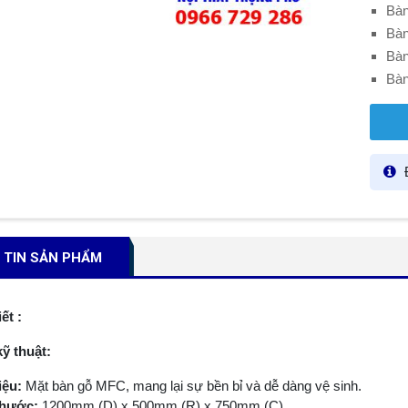
Bàn
Bàn
Bàn
Bàn
Đ
TIN SẢN PHẨM
iết :
ỹ thuật:
iệu:
Mặt bàn gỗ MFC, mang lại sự bền bỉ và dễ dàng vệ sinh.
thước:
1200mm (D) x 500mm (R) x 750mm (C).