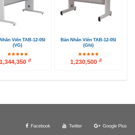
Nhân Viên TAB-12-05I
Bàn Nhân Viên TAB-12-05I
(VG)
(ghi)
đ
đ
1,344,350
1,230,500
Facebook
Twitter
Google Plus