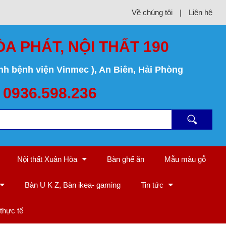
Về chúng tôi
|
Liên hệ
ÒA PHÁT, NỘI THẤT 190
nh bệnh viện Vinmec ), An Biên, Hải Phòng
 0936.598.236
Nội thất Xuân Hòa
Bàn ghế ăn
Mẫu màu gỗ
Bàn U K Z, Bàn ikea- gaming
Tin tức
thực tế