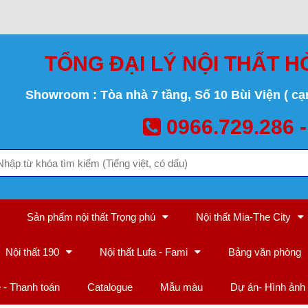
TỔNG ĐẠI LÝ NỘI THẤT H
Showroom : Tòa nhà 7 tầng, Số 10 Bùi Viện ( cạ
0966.729.286 -
Sản phẩm nội thất Trọng phú
Nội thất Mia-The City
Nội thất 190
Nội thất Lufa - Fami
Bảng văn phòng
ệ - Thanh toán
Catalogue
Mẫu màu
Dự án- Hình ảnh 