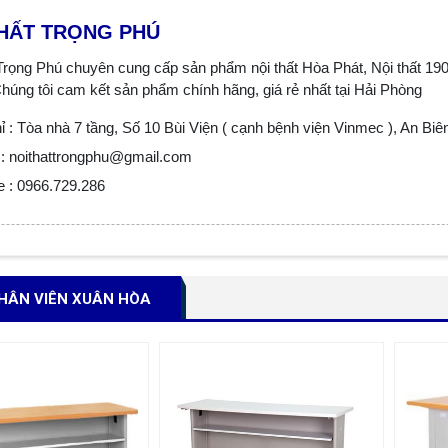
THẤT TRỌNG PHÚ
 Trọng Phú chuyên cung cấp sản phẩm nội thất Hòa Phát, Nội thất 190,
húng tôi cam kết sản phẩm chính hãng, giá rẻ nhất tại Hải Phòng
ỉ : Tòa nhà 7 tầng, Số 10 Bùi Viện ( cạnh bệnh viện Vinmec ), An Biê
: noithattrongphu@gmail.com
e : 0966.729.286
HÂN VIÊN XUÂN HÒA