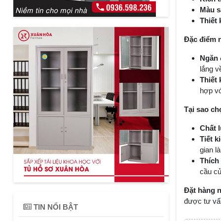
Màu s
Thiết 
Đặc điểm n
Ngăn đ
lắng v
Thiết 
hợp vớ
Tại sao ch
Chất 
Tiết k
gian l
Thích
cầu củ
Đặt hàng 
được tư vấn
TIN NỔI BẬT