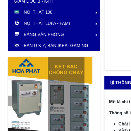
GIÁM ĐỐC BRIGHT
NỘI THẤT 190
NỘI THẤT LUFA - FAMI
BẢNG VĂN PHÒNG
BÀN U K Z, BÀN IKEA- GAMING
THÔNG 
Mô tả chi t
Thông số k
Chất l
Kích 