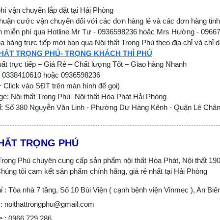
hí vận chuyển lắp đặt tại Hải Phòng
huận cước vận chuyển đối với các đơn hàng lẻ và các đơn hàng tỉnh
n miễn phí qua Hotline Mr Tư - 0936598236 hoặc Mrs Hường - 0966
 hàng trực tiếp mời bạn qua Nội thất Trọng Phú theo địa chỉ và chỉ 
THẤT TRỌNG PHÚ- TRỌNG KHÁCH THÌ PHÚ
ất trực tiếp – Giá Rẻ – Chất lượng Tốt – Giao hàng Nhanh
 0338410610 hoặc 0936598236
+ Click vào SĐT trên màn hình để gọi)
e: Nội thất Trọng Phú- Nội thất Hòa Phát Hải Phòng
hỉ: Số 380 Nguyễn Văn Linh - Phường Dư Hàng Kênh - Quận Lê Chân
THẤT TRỌNG PHÚ
 Trọng Phú chuyên cung cấp sản phẩm nội thất Hòa Phát, Nội thất 190,
húng tôi cam kết sản phẩm chính hãng, giá rẻ nhất tại Hải Phòng
ỉ : Tòa nhà 7 tầng, Số 10 Bùi Viện ( cạnh bệnh viện Vinmec ), An Biê
: noithattrongphu@gmail.com
e : 0966.729.286