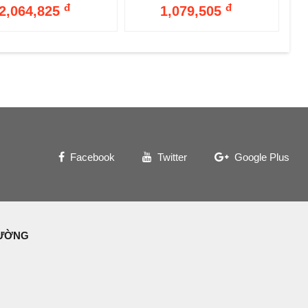
đ
đ
2,064,825
1,079,505
Facebook
Twitter
Google Plus
ĐƯỜNG