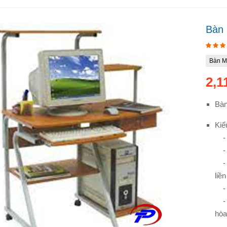
Bàn 
Bàn M
2,1
Bàn
Kiể
- B
- B
- M
liề
- K
- S
hòa