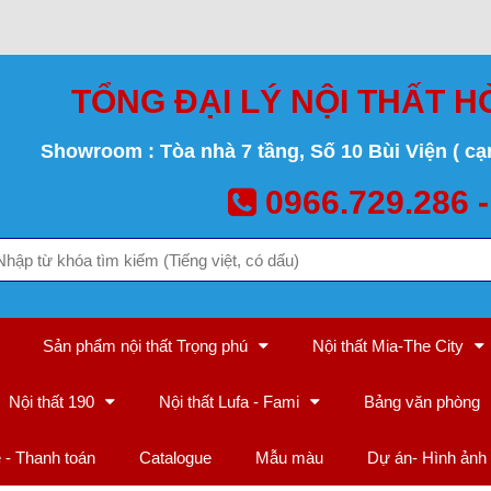
TỔNG ĐẠI LÝ NỘI THẤT H
Showroom : Tòa nhà 7 tầng, Số 10 Bùi Viện ( cạ
0966.729.286 -
Sản phẩm nội thất Trọng phú
Nội thất Mia-The City
Nội thất 190
Nội thất Lufa - Fami
Bảng văn phòng
ệ - Thanh toán
Catalogue
Mẫu màu
Dự án- Hình ảnh 