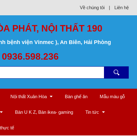
Về chúng tôi
|
Liên hệ
ÒA PHÁT, NỘI THẤT 190
nh bệnh viện Vinmec ), An Biên, Hải Phòng
 0936.598.236
Nội thất Xuân Hòa
Bàn ghế ăn
Mẫu màu gỗ
Bàn U K Z, Bàn ikea- gaming
Tin tức
thực tế