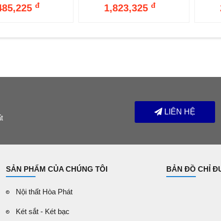
đ
đ
485,225
1,823,325
LIÊN HỆ
t
SẢN PHẨM CỦA CHÚNG TÔI
BẢN ĐỒ CHỈ 
Nội thất Hòa Phát
Két sắt - Két bạc