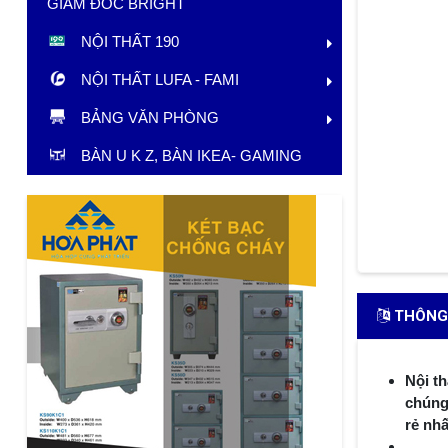
GIÁM ĐỐC BRIGHT
NỘI THẤT 190
NỘI THẤT LUFA - FAMI
BẢNG VĂN PHÒNG
BÀN U K Z, BÀN IKEA- GAMING
THÔNG 
Nội th
chúng 
rẻ nh