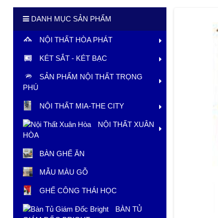
DANH MỤC SẢN PHẨM
NỘI THẤT HÒA PHÁT
KÉT SẮT - KÉT BẠC
SẢN PHẨM NỘI THẤT TRỌNG
PHÚ
NỘI THẤT MIA-THE CITY
NỘI THẤT XUÂN
HÒA
BÀN GHẾ ĂN
MẪU MÀU GỖ
GHẾ CÔNG THÁI HỌC
BÀN TỦ