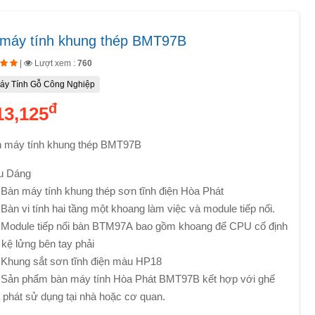
máy tính khung thép BMT97B
|
Lượt xem :
760
áy Tính Gỗ Công Nghiệp
đ
13,125
 máy tính khung thép BMT97B
u Dáng
àn máy tính khung thép sơn tĩnh điện Hòa Phát
àn vi tính hai tầng một khoang làm việc và module tiếp nối.
odule tiếp nối bàn BTM97A bao gồm khoang để CPU cố định
n kệ lửng bên tay phải
hung sắt sơn tĩnh điện màu HP18
ản phẩm bàn máy tính Hòa Phát BMT97B kết hợp với ghế
 phát sử dụng tại nhà hoặc cơ quan.