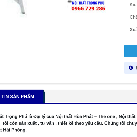
Kíc
Chấ
Xuấ
Đ
TIN SẢN PHẨM
ất Trọng Phú là Đại lý của Nội thất Hòa Phát – The one , Nội thất
tôi còn sản xuất , tư vấn , thiết kế theo yêu cầu. Chúng tôi c
ất Hải Phòng.