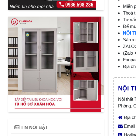
Miễn p
Thoả t
Tư vấ
Để mua
NỘI 
Sản xu
ZALO:
(Zalo 
Fanpag
Địa c
NỘI 
Nội thất
Phòng. C
Địa ch
Email 
TIN NỔI BẬT
Hotlin