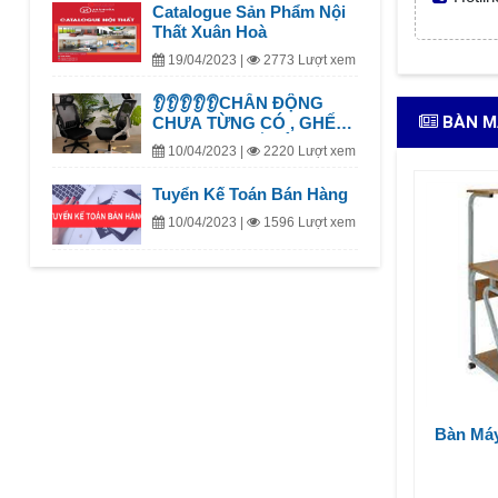
Catalogue Sản Phẩm Nội
Thất Xuân Hoà
19/04/2023 |
2773 Lượt xem
👂👂👂👂👂CHẤN ĐỘNG
BÀN M
CHƯA TỪNG CÓ , GHẾ
GAMING-GHẾ CÔNG
10/04/2023 |
2220 Lượt xem
THÁI HỌC DỌN SẠCH
KHO KHÔNG LO VỀ GIÁ .
Tuyển Kế Toán Bán Hàng
#XANH_18_CÀNH ,
#NÂU_CHỈ_11_CÀNH
10/04/2023 |
1596 Lượt xem
Bàn Má