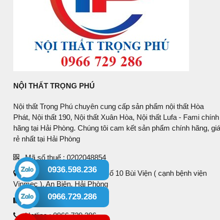
NỘI THẤT TRỌNG PHÚ
Nội thất Trọng Phú chuyên cung cấp sản phẩm nội thất Hòa
Phát, Nội thất 190, Nội thất Xuân Hòa, Nội thất Lufa - Fami chính
hãng tại Hải Phòng. Chúng tôi cam kết sản phẩm chính hãng, gi
rẻ nhất tại Hải Phòng
Mã số thuế : 0202048854
0936.598.236
Địa chỉ : Tòa nhà 7 tầng, Số 10 Bùi Viện ( cạnh bệnh viện
Vinmec ), An Biên, Hải Phòng
0966.729.286
Điện thoại : 0936.598.236
Hotline : 0966.729.286