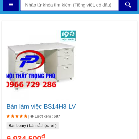
Bàn làm việc BS14H3-LV
|
Lượt xem :
687
Bàn benry ( bàn sắt hộc rời )
đ
6,934,500