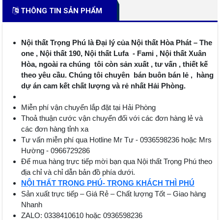
THÔNG TIN SẢN PHẨM
Nội thất Trọng Phú là Đại lý của Nội thất Hòa Phát – The
one , Nội thất 190, Nội thất Lufa - Fami , Nội thất Xuân
Hòa, ngoài ra chúng tôi còn sản xuất , tư vấn , thiết kế
theo yêu cầu. Chúng tôi chuyên bán buôn bán lẻ , hàng
dự án cam kết chất lượng và rẻ nhất Hải Phòng.
Miễn phí vận chuyển lắp đặt tại Hải Phòng
Thoả thuận cước vận chuyển đối với các đơn hàng lẻ và
các đơn hàng tỉnh xa
Tư vấn miễn phí qua Hotline Mr Tư - 0936598236 hoặc Mrs
Hường - 0966729286
Để mua hàng trực tiếp mời bạn qua Nội thất Trọng Phú theo
địa chỉ và chỉ dẫn bản đồ phía dưới.
NỘI THẤT TRỌNG PHÚ- TRỌNG KHÁCH THÌ PHÚ
Sản xuất trực tiếp – Giá Rẻ – Chất lượng Tốt – Giao hàng
Nhanh
ZALO: 0338410610 hoặc 0936598236