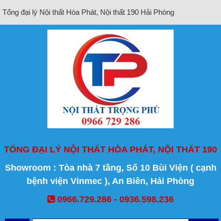
Tổng đại lý Nội thất Hòa Phát, Nội thất 190 Hải Phòng
TỔNG ĐẠI LÝ NỘI THẤT HÒA PHÁT, NỘI THẤT 190
Showroom : Tòa nhà 7 tầng, Số 10 Bùi Viện ( cạnh
bệnh viện Vinmec ), An Biên, Hải Phòng
0966.729.286 - 0936.598.236