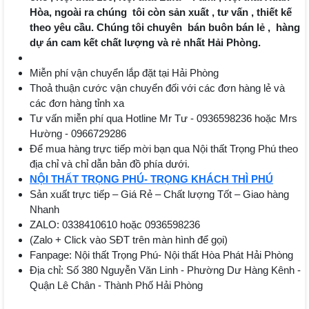
Hòa, ngoài ra chúng tôi còn sản xuất , tư vấn , thiết kế
theo yêu cầu. Chúng tôi chuyên bán buôn bán lẻ , hàng
dự án cam kết chất lượng và rẻ nhất Hải Phòng.
Miễn phí vận chuyển lắp đặt tại Hải Phòng
Thoả thuận cước vận chuyển đối với các đơn hàng lẻ và
các đơn hàng tỉnh xa
Tư vấn miễn phí qua Hotline Mr Tư - 0936598236 hoặc Mrs
Hường - 0966729286
Để mua hàng trực tiếp mời bạn qua Nội thất Trọng Phú theo
địa chỉ và chỉ dẫn bản đồ phía dưới.
NỘI THẤT TRỌNG PHÚ- TRỌNG KHÁCH THÌ PHÚ
Sản xuất trực tiếp – Giá Rẻ – Chất lượng Tốt – Giao hàng
Nhanh
ZALO: 0338410610 hoặc 0936598236
(Zalo + Click vào SĐT trên màn hình để gọi)
Fanpage: Nội thất Trọng Phú- Nội thất Hòa Phát Hải Phòng
Địa chỉ: Số 380 Nguyễn Văn Linh - Phường Dư Hàng Kênh -
Quận Lê Chân - Thành Phố Hải Phòng