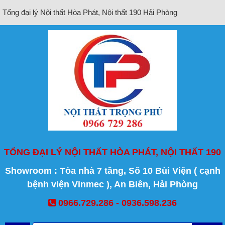
Tổng đại lý Nội thất Hòa Phát, Nội thất 190 Hải Phòng
TỔNG ĐẠI LÝ NỘI THẤT HÒA PHÁT, NỘI THẤT 190
Showroom : Tòa nhà 7 tầng, Số 10 Bùi Viện ( cạnh
bệnh viện Vinmec ), An Biên, Hải Phòng
0966.729.286 - 0936.598.236