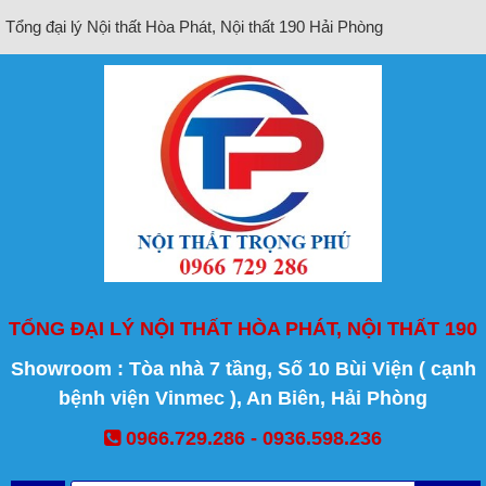
Tổng đại lý Nội thất Hòa Phát, Nội thất 190 Hải Phòng
TỔNG ĐẠI LÝ NỘI THẤT HÒA PHÁT, NỘI THẤT 190
Showroom : Tòa nhà 7 tầng, Số 10 Bùi Viện ( cạnh
bệnh viện Vinmec ), An Biên, Hải Phòng
0966.729.286 - 0936.598.236