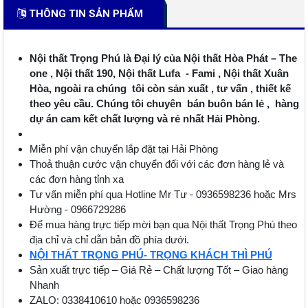
THÔNG TIN SẢN PHẨM
Nội thất Trọng Phú là Đại lý của Nội thất Hòa Phát – The
one , Nội thất 190, Nội thất Lufa - Fami , Nội thất Xuân
Hòa, ngoài ra chúng tôi còn sản xuất , tư vấn , thiết kế
theo yêu cầu. Chúng tôi chuyên bán buôn bán lẻ , hàng
dự án cam kết chất lượng và rẻ nhất Hải Phòng.
Miễn phí vận chuyển lắp đặt tại Hải Phòng
Thoả thuận cước vận chuyển đối với các đơn hàng lẻ và
các đơn hàng tỉnh xa
Tư vấn miễn phí qua Hotline Mr Tư - 0936598236 hoặc Mrs
Hường - 0966729286
Để mua hàng trực tiếp mời bạn qua Nội thất Trọng Phú theo
địa chỉ và chỉ dẫn bản đồ phía dưới.
NỘI THẤT TRỌNG PHÚ- TRỌNG KHÁCH THÌ PHÚ
Sản xuất trực tiếp – Giá Rẻ – Chất lượng Tốt – Giao hàng
Nhanh
ZALO: 0338410610 hoặc 0936598236